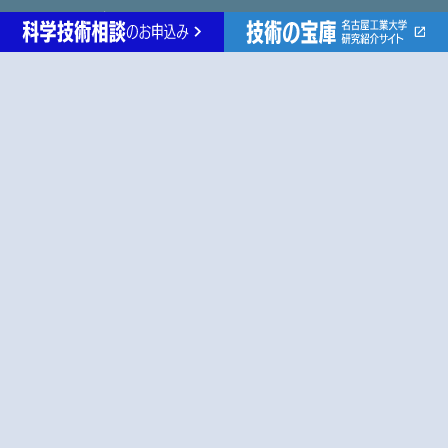
特別講演アーカイブ
先進セラミックス研究センター
未来通信研究センター
生命・応用化学
物理工学
電気・機械工学
情報工学
社会工学
各種リンク
名古屋工業大学ホームページ
産学官金連携機構
研究紹介『技術の宝庫』
研究者データベース
© Nagoya Institute of Technology.