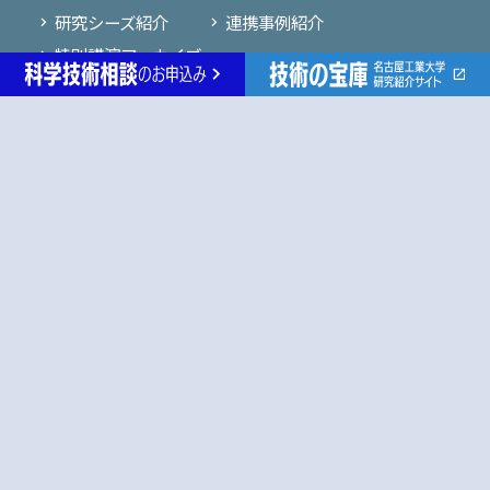
研究シーズ紹介
連携事例紹介
特別講演アーカイブ
先進セラミックス研究センター
未来通信研究センター
生命・応用化学
物理工学
電気・機械工学
情報工学
社会工学
各種リンク
名古屋工業大学ホームページ
産学官金連携機構
研究紹介『技術の宝庫』
研究者データベース