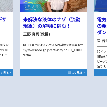
デザ
未解決な液体のナゾ（流動
電気
」
現象）の解明に挑む！
の発
ダン
玉野 真司(教授)
星 芳
加茂 紀
NEDO 官民による若手研究者発掘支援事業 http
れた新
s://www.nedo.go.jp/activities/ZZJP2_10018
3Dイ
として
9.html ...
間軸を
ピーダ
法です。
しく見る
詳しく見る