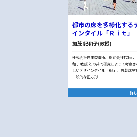
都市の床を多様化する
インタイル「Ｒｉｔ
加茂 紀和子(教授)
株式会社日東製陶所、株式会社TChic、
和子 教授 との共同研究によって考案さ
しいデザインタイル「Rit」。外装床材
一般的な正方形...
詳