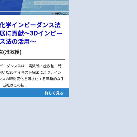
化学インピーダンス法
展に貢献～3Dインピー
ス法の活用～
直(准教授)
ンピーダンス法は、実数軸・虚数軸・時
用いた3Dナイキスト線図により、イン
ンスの時間変化を可視化する革新的な手
 当社はこの技...
詳しく見る