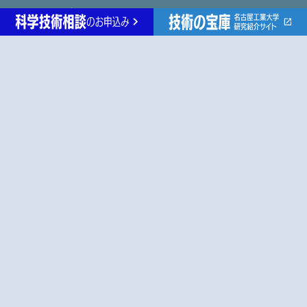
特別講演アーカイブ
先進セラミックス研究センター
未来通信研究センター
生命・応用化学
物理工学
電気・機械工学
情報工学
社会工学
各種リンク
名古屋工業大学ホームページ
産学官金連携機構
研究紹介『技術の宝庫』
研究者データベース
© Nagoya Institute of Technology.