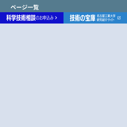
ページ一覧
トップページ
特別講演
研究シーズ紹介
連携事例紹介
特別講演アーカイブ
先進セラミックス研究センター
未来通信研究センター
生命・応用化学
物理工学
電気・機械工学
情報工学
社会工学
各種リンク
名古屋工業大学ホームページ
産学官金連携機構
研究紹介『技術の宝庫』