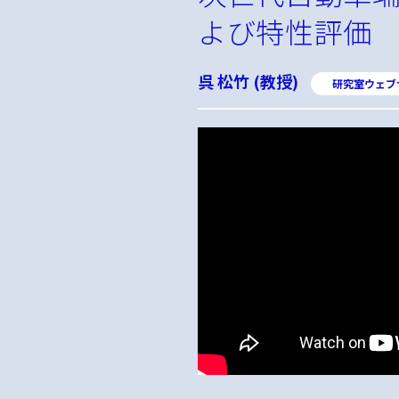
よび特性評価
呉 松竹 (教授)
研究室ウェブ