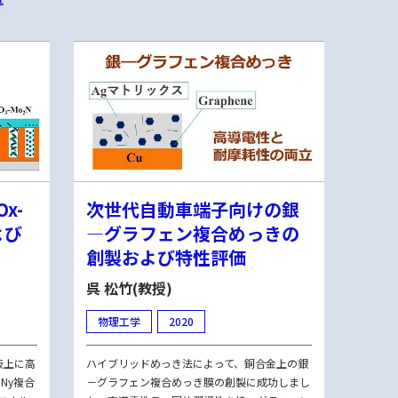
Ox-
次世代自動車端子向けの銀
よび
―グラフェン複合めっきの
創製および特性評価
呉 松竹(教授)
物理工学
2020
板上に高
ハイブリッドめっき法によって、銅合金上の銀
oNy複合
－グラフェン複合めっき膜の創製に成功しまし