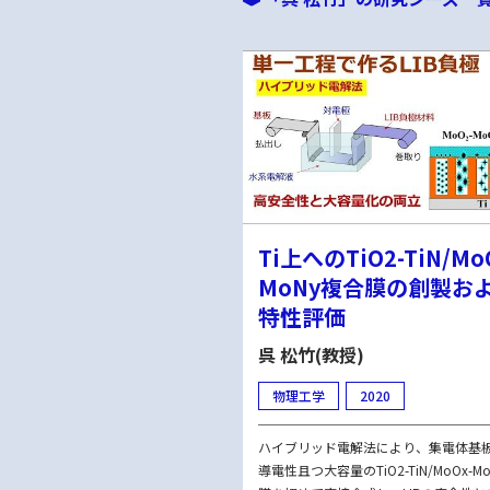
Ti上へのTiO2-TiN/Mo
MoNy複合膜の創製お
特性評価
呉 松竹(教授)
物理工学
2020
ハイブリッド電解法により、集電体基
導電性且つ大容量のTiO2-TiN/MoOx-M