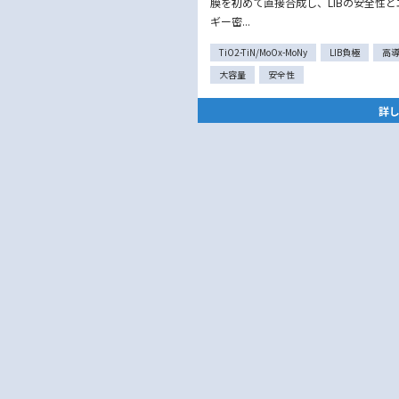
膜を初めて直接合成し、LIBの安全性と
ギー密...
TiO2-TiN/MoOx-MoNy
LIB負極
高
大容量
安全性
詳