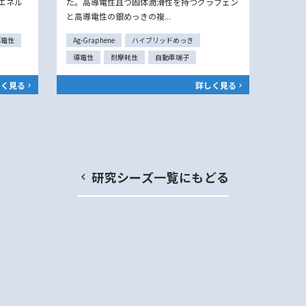
エネル
た。高導電性且つ固体潤滑性を持つグラフェン
と高導電性の銀めっきの複...
導電性
Ag-Graphene
ハイブリッドめっき
導電性
耐摩耗性
自動車端子
しく見る
詳しく見る
研究シーズ一覧にもどる